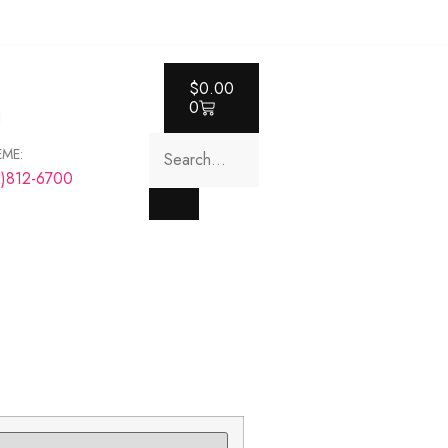
$
0.00
0
EME:
8)812-6700