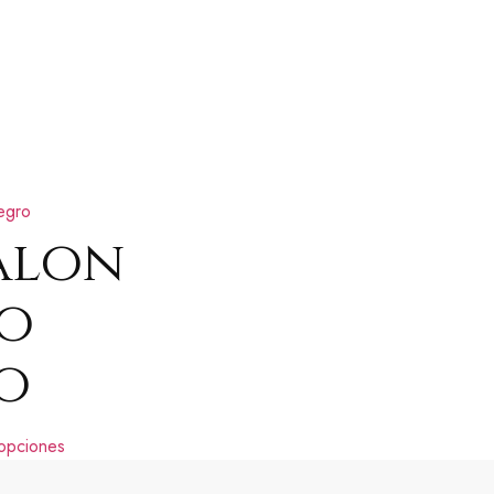
alon
o
o
 opciones