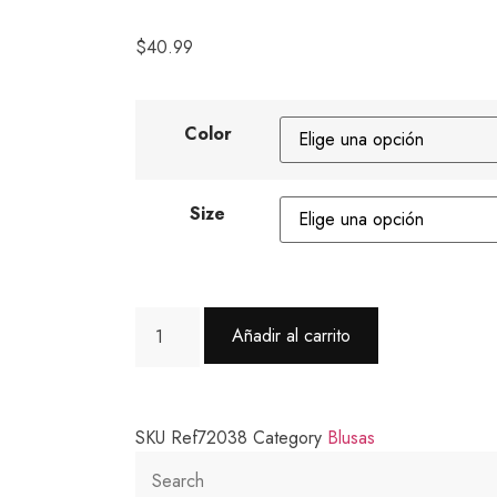
$
40.99
Color
Size
Añadir al carrito
SKU
Ref72038
Category
Blusas