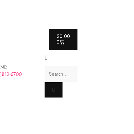
$
0.00
0
EME:
8)812-6700