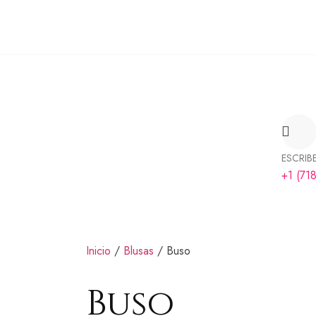
ESCRIB
+1 (71
Inicio
/
Blusas
/ Buso
Buso