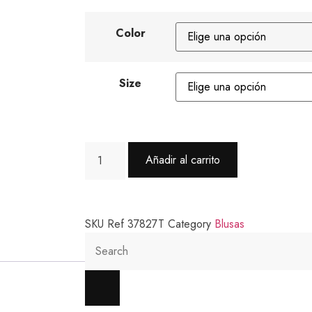
Color
Size
Añadir al carrito
SKU
Ref 37827T
Category
Blusas