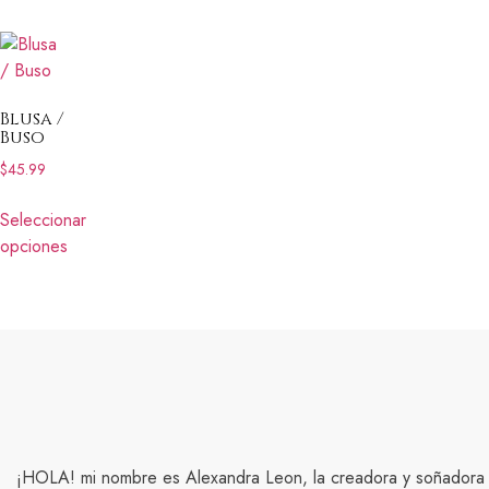
Blusa /
Buso
$
45.99
Seleccionar
opciones
¡HOLA! mi nombre es Alexandra Leon, la creadora y soñadora