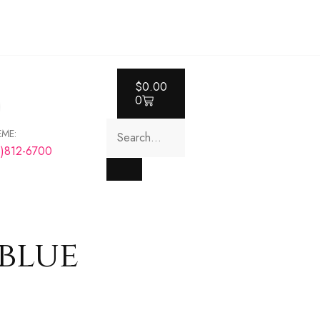
$
0.00
0
EME:
8)812-6700
 blue