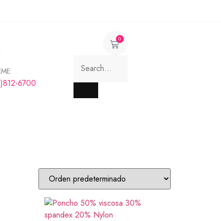
0
EME:
8)812-6700